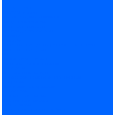
...
Каталог товаров
CAD/CAM системы
3D принтеры для стоматологии
Лабораторные сканеры
Печи зуботехнические
Фрезеры для стоматологии
Гнатология
Миография
Дентальные томографы и рентгеновские системы
Дентальные томографы
ОПТГ
Рентгеновские системы
Дентальные рентген аппараты
Визиографы
Интраоральные сканеры
Компрессоры, аспираторы и дезинфекция
Аспираторы
Дезинфекция и стерилизация
Компрессоры
Уход за наконечниками
Наконечники и приборы
Апекслокаторы
Лабораторные моторы и турбины
Микромоторы