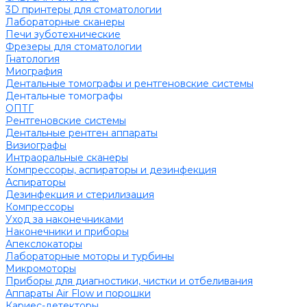
3D принтеры для стоматологии
Лабораторные сканеры
Печи зуботехнические
Фрезеры для стоматологии
Гнатология
Миография
Дентальные томографы и рентгеновские системы
Дентальные томографы
ОПТГ
Рентгеновские системы
Дентальные рентген аппараты
Визиографы
Интраоральные сканеры
Компрессоры, аспираторы и дезинфекция
Аспираторы
Дезинфекция и стерилизация
Компрессоры
Уход за наконечниками
Наконечники и приборы
Апекслокаторы
Лабораторные моторы и турбины
Микромоторы
Приборы для диагностики, чистки и отбеливания
Аппараты Air Flow и порошки
Кариес-детекторы