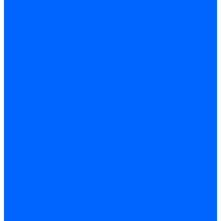
Аппарат для измерения стабильности имплантатов
Имплантационная система NEODENT®
Лазеры стоматологические
Насадки для ультразвуковых хирургических систем
Ультразвуковые хирургические системы
Физиодиспенсеры
Обучающие мероприятия
Услуги
Лизинг
Лизинг оборудования
Лицензирование
Лицензирование клиники
Доставка
Доставка
Сервис
Сервисное обслуживание
Акции
Компания
Новости
Статьи
Отзывы
Вакансии
Сотрудники
Политика конфиденциальности