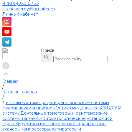
8 (800) 350 07 32
kisiracademy@gmail.com
Личный кабинет
Поиск
Главная
/
Каталог товаров
/
Дентальные томографы и рентгеновские системы
Наконечники и приборы
Оптика медицинская
CAD/CAM
системы
Дентальные томографы и рентгеновские
системы
Гнатология
Стоматологические установки и
стулья
Хирургия и имплантология
Интраоральные
сканеры
Компрессоры, аспираторы и