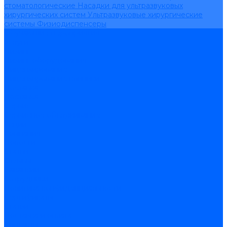
стоматологические
Насадки для ультразвуковых
хирургических систем
Ультразвуковые хирургические
системы
Физиодиспенсеры
Обучающие мероприятия
Услуги
Лизинг
Лизинг оборудования
Лицензирование
Лицензирование клиники
Доставка
Доставка
Сервис
Сервисное обслуживание
Акции
Компания
Новости
Статьи
Отзывы
Вакансии
Сотрудники
Политика конфиденциальности
Сертификаты
Статьи
Доставка и оплата
Контакты