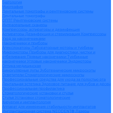
Гнатология
Миография
Дентальные томографы и рентгеновские системы
Дентальные томографы
ОПТГ
Рентгеновские системы
Интраоральные сканеры
Компрессоры, аспираторы и дезинфекция
Аспираторы
Дезинфекция и стерилизация
Компрессоры
Уход за наконечниками
Наконечники и приборы
Апекслокаторы
Лабораторные моторы и турбины
Микромоторы
Приборы для диагностики, чистки и
отбеливания
Прямые наконечники
Турбинные
наконечники
Угловые наконечники
Эндомоторы
Оптика медицинская
Бинокулярные лупы
Зуботехнические микроскопы
Осветители
Стоматологические микроскопы
Профессиональные средства для ухода за полостью рта
Дентальная эстетика
Здоровое питание для зубов и дёсен
Профессиональная профилактика
Стоматологические установки и стулья
Стулья
Установки стоматологические
Хирургия и имплантология
Аппарат для измерения стабильности имплантатов
Имплантационная система NEODENT®
Лазеры