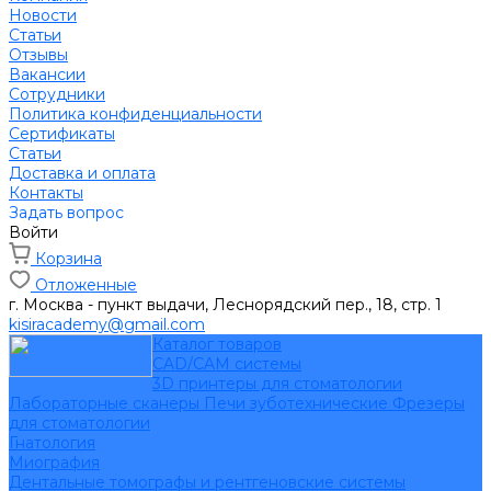
Новости
Статьи
Отзывы
Вакансии
Сотрудники
Политика конфиденциальности
Сертификаты
Статьи
Доставка и оплата
Контакты
Задать вопрос
Войти
Корзина
Отложенные
г. Москва - пункт выдачи, Леснорядский пер., 18, стр. 1
kisiracademy@gmail.com
Каталог товаров
CAD/CAM системы
3D принтеры для стоматологии
Лабораторные сканеры
Печи зуботехнические
Фрезеры
для стоматологии
Гнатология
Миография
Дентальные томографы и рентгеновские системы