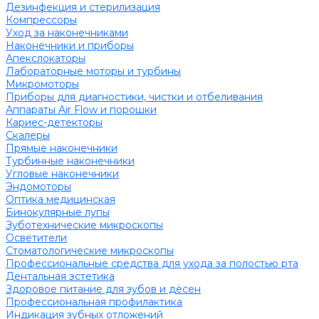
Дезинфекция и стерилизация
Компрессоры
Уход за наконечниками
Наконечники и приборы
Апекслокаторы
Лабораторные моторы и турбины
Микромоторы
Приборы для диагностики, чистки и отбеливания
Аппараты Air Flow и порошки
Кариес-детекторы
Скалеры
Прямые наконечники
Турбинные наконечники
Угловые наконечники
Эндомоторы
Оптика медицинская
Бинокулярные лупы
Зуботехнические микроскопы
Осветители
Стоматологические микроскопы
Профессиональные средства для ухода за полостью рта
Дентальная эстетика
Здоровое питание для зубов и дёсен
Профессиональная профилактика
Индикация зубных отложений