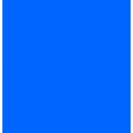
Приборы для диагностики, чистки и отбеливания
Аппараты Air Flow и порошки
Кариес-детекторы
Скалеры
Прямые наконечники
Турбинные наконечники
Угловые наконечники
Эндомоторы
Оптика медицинская
Бинокулярные лупы
Зуботехнические микроскопы
Осветители
Стоматологические микроскопы
Профессиональные средства для ухода за полостью рта
Дентальная эстетика
Здоровое питание для зубов и дёсен
Профессиональная профилактика
Индикация зубных отложений
Классический уход
Очистка межзубного пространства
Уход за зубными протезами
Стоматологические установки и стулья
Стулья
Установки стоматологические
Хирургия и имплантология