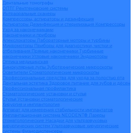
Дентальные томографы
ОПТГ
Рентгеновские системы
Интраоральные сканеры
Компрессоры, аспираторы и дезинфекция
Аспираторы
Дезинфекция и стерилизация
Компрессоры
Уход за наконечниками
Наконечники и приборы
Апекслокаторы
Лабораторные моторы и турбины
Микромоторы
Приборы для диагностики, чистки и
отбеливания
Прямые наконечники
Турбинные
наконечники
Угловые наконечники
Эндомоторы
Оптика медицинская
Бинокулярные лупы
Зуботехнические микроскопы
Осветители
Стоматологические микроскопы
Профессиональные средства для ухода за полостью рта
Дентальная эстетика
Здоровое питание для зубов и дёсен
Профессиональная профилактика
Стоматологические установки и стулья
Стулья
Установки стоматологические
Хирургия и имплантология
Аппарат для измерения стабильности имплантатов
Имплантационная система NEODENT®
Лазеры
стоматологические
Насадки для ультразвуковых
хирургических систем
Ультразвуковые хирургические
системы
Физиодиспенсеры